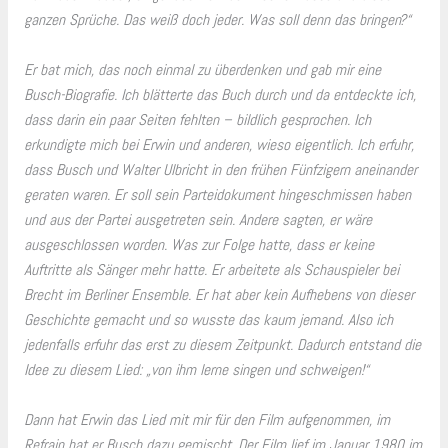
ganzen Sprüche. Das weiß doch jeder. Was soll denn das bringen?“
Er bat mich, das noch einmal zu überdenken und gab mir eine
Busch-Biografie. Ich blätterte das Buch durch und da entdeckte ich,
dass darin ein paar Seiten fehlten – bildlich gesprochen. Ich
erkundigte mich bei Erwin und anderen, wieso eigentlich. Ich erfuhr,
dass Busch und Walter Ulbricht in den frühen Fünfzigern aneinander
geraten waren. Er soll sein Parteidokument hingeschmissen haben
und aus der Partei ausgetreten sein. Andere sagten, er wäre
ausgeschlossen worden. Was zur Folge hatte, dass er keine
Auftritte als Sänger mehr hatte. Er arbeitete als Schauspieler bei
Brecht im Berliner Ensemble. Er hat aber kein Aufhebens von dieser
Geschichte gemacht und so wusste das kaum jemand. Also ich
jedenfalls erfuhr das erst zu diesem Zeitpunkt. Dadurch entstand die
Idee zu diesem Lied: „von ihm lerne singen und schweigen!“
Dann hat Erwin das Lied mit mir für den Film aufgenommen, im
Refrain hat er Busch dazu gemischt. Der Film lief im Januar 1980 im