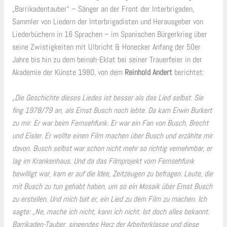
„Barrikadentauber“ – Sänger an der Front der Interbrigaden,
Sammler von Liedern der Interbrigadisten und Herausgeber von
Liederbüchern in 16 Sprachen – im Spanischen Bürgerkrieg über
seine Zwistigkeiten mit Ulbricht & Honecker Anfang der 50er
Jahre bis hin zu dem beinah-Eklat bei seiner Trauerfeier in der
Akademie der Künste 1980, von dem
Reinhold Andert
berichtet:
„Die Geschichte dieses Liedes ist besser als das Lied selbst. Sie
fing 1978/79 an, als Ernst Busch noch lebte. Da kam Erwin Burkert
zu mir. Er war beim Fernsehfunk. Er war ein Fan von Busch, Brecht
und Eisler. Er wollte einen Film machen über Busch und erzählte mir
davon. Busch selbst war schon nicht mehr so richtig vernehmbar, er
lag im Krankenhaus. Und da das Filmprojekt vom Fernsehfunk
bewilligt war, kam er auf die Idee, Zeitzeugen zu befragen. Leute, die
mit Busch zu tun gehabt haben, um so ein Mosaik über Ernst Busch
zu erstellen. Und mich bat er, ein Lied zu dem Film zu machen. Ich
sagte: „Ne, mache ich nicht, kann ich nicht. Ist doch alles bekannt.
Barrikaden-Tauber, singendes Herz der Arbeiterklasse und diese