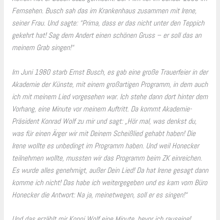
Fernsehen. Busch sah das im Krankenhaus zusammen mit Irene,
seiner Frau. Und sagte: “Prima, dass er das nicht unter den Teppich
gekehrt hat! Sag dem Andert einen schönen Gruss – er soll das an
meinem Grab singen!“
Im Juni 1980 starb Ernst Busch, es gab eine große Trauerfeier in der
Akademie der Künste, mit einem großartigen Programm, in dem auch
ich mit meinem Lied vorgesehen war. Ich stehe dann dort hinter dem
Vorhang, eine Minute vor meinem Auftritt. Da kommt Akademie-
Präsident Konrad Wolf zu mir und sagt: „Hör mal, was denkst du,
was für einen Ärger wir mit Deinem Scheißlied gehabt haben! Die
Irene wollte es unbedingt im Programm haben. Und weil Honecker
teilnehmen wollte, mussten wir das Programm beim ZK einreichen.
Es wurde alles genehmigt, außer Dein Lied! Da hat Irene gesagt dann
komme ich nicht! Das habe ich weitergegeben und es kam vom Büro
Honecker die Antwort: Na ja, meinetwegen, soll er es singen!“
Und das erzählt mir Konni Wolf eine Minute, bevor ich rausging!