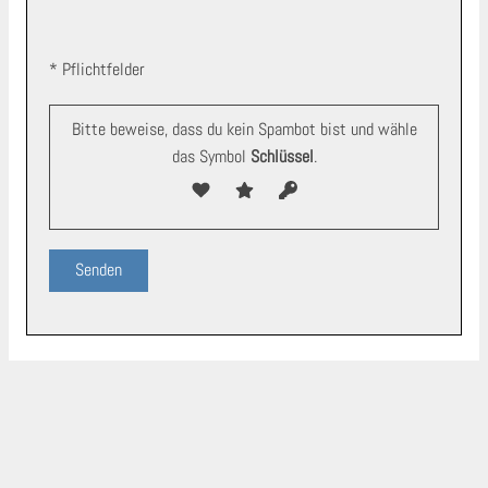
B
* Pflichtfelder
i
t
Bitte beweise, dass du kein Spambot bist und wähle
t
das Symbol
Schlüssel
.
e
l
a
s
s
e
d
i
e
s
e
s
F