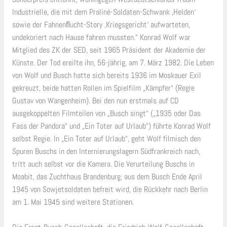
Industrielle, die mit dem Praliné-Soldaten-Schwank ‚Helden‘
sowie der Fahnenﬂucht-Story ‚Kriegsgericht‘ aufwarteten,
undekoriert nach Hause fahren mussten.“ Konrad Wolf war
Mitglied des ZK der SED, seit 1965 Präsident der Akademie der
Künste. Der Tod ereilte ihn, 56-jährig, am 7. März 1982. Die Leben
von Wolf und Busch hatte sich bereits 1936 im Moskauer Exil
gekreuzt, beide hatten Rollen im Spielfilm „Kämpfer“ (Regie
Gustav von Wangenheim). Bei den nun erstmals auf CD
ausgekoppelten Filmteilen von „Busch singt“ („1935 oder Das
Fass der Pandora“ und „Ein Toter auf Urlaub“) führte Konrad Wolf
selbst Regie. In „Ein Toter auf Urlaub“, geht Wolf filmisch den
Spuren Buschs in den Internierungslagern Südfrankreich nach,
tritt auch selbst vor die Kamera. Die Verurteilung Buschs in
Moabit, das Zuchthaus Brandenburg, aus dem Busch Ende April
1945 von Sowjetsoldaten befreit wird, die Rückkehr nach Berlin
am 1. Mai 1945 sind weitere Stationen.