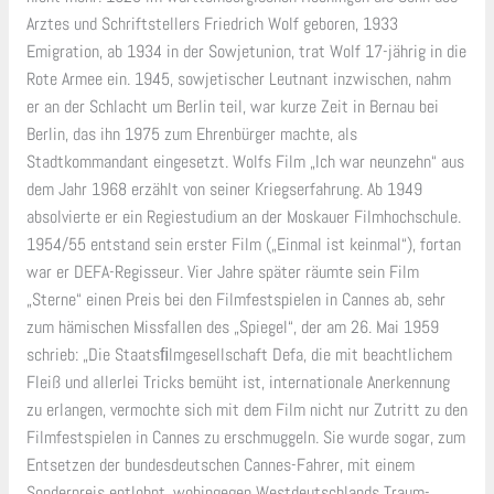
Arztes und Schriftstellers Friedrich Wolf geboren, 1933
Emigration, ab 1934 in der So­wjet­union, trat Wolf 17-jährig in die
Rote Armee ein. 1945, sowjetischer Leutnant inzwischen, nahm
er an der Schlacht um Berlin teil, war kurze Zeit in Bernau bei
Berlin, das ihn 1975 zum Ehrenbürger machte, als
Stadtkommandant eingesetzt. Wolfs Film „Ich war neunzehn“ aus
dem Jahr 1968 erzählt von seiner Kriegserfahrung. Ab 1949
absolvierte er ein Regiestudium an der Moskauer Filmhochschule.
1954/55 entstand sein erster Film („Einmal ist keinmal“), fortan
war er DEFA-Regisseur. Vier Jahre später räumte sein Film
„Sterne“ einen Preis bei den Filmfestspielen in Cannes ab, sehr
zum hämischen Missfallen des „Spiegel“, der am 26. Mai 1959
schrieb: „Die Staatsﬁlmgesellschaft Defa, die mit beachtlichem
Fleiß und allerlei Tricks bemüht ist, internationale Anerkennung
zu erlangen, vermochte sich mit dem Film nicht nur Zutritt zu den
Filmfestspielen in Cannes zu erschmuggeln. Sie wurde sogar, zum
Entsetzen der bundesdeutschen Cannes-Fahrer, mit einem
Sonderpreis entlohnt, wohingegen Westdeutschlands Traum-