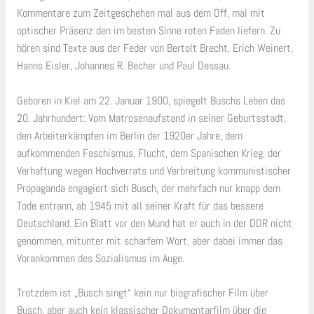
Kommentare zum Zeitgeschehen mal aus dem Off, mal mit
optischer Präsenz den im besten Sinne roten Faden liefern. Zu
hören sind Texte aus der Feder von Bertolt Brecht, Erich Weinert,
Hanns Eisler, Johannes R. Becher und Paul Dessau.
Geboren in Kiel am 22. Januar 1900, spiegelt Buschs Leben das
20. Jahrhundert: Vom Matrosenaufstand in seiner Geburtsstadt,
den Arbeiterkämpfen im Berlin der 1920er Jahre, dem
aufkommenden Faschismus, Flucht, dem Spanischen Krieg, der
Verhaftung wegen Hochverrats und Verbreitung kommunistischer
Propaganda engagiert sich Busch, der mehrfach nur knapp dem
Tode entrann, ab 1945 mit all seiner Kraft für das bessere
Deutschland. Ein Blatt vor den Mund hat er auch in der DDR nicht
genommen, mitunter mit scharfem Wort, aber dabei immer das
Vorankommen des Sozialismus im Auge.
Trotzdem ist „Busch singt“ kein nur biografischer Film über
Busch, aber auch kein klassischer Dokumentarfilm über die