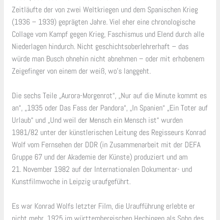
Zeitläufte der von zwei Weltkriegen und dem Spanischen Krieg
(1936 – 1939) geprägten Jahre. Viel eher eine chronologische
Collage vom Kampf gegen Krieg, Faschismus und Elend durch alle
Niederlagen hindurch. Nicht geschichtsoberlehrerhaft – das
würde man Busch ohnehin nicht abnehmen – oder mit erhobenem
Zeigefinger von einem der weiß, wo’s langgeht.
Die sechs Teile „Aurora-Morgenrot“, „Nur auf die Minute kommt es
an“, „1935 oder Das Fass der Pandora“, „In Spanien“ „Ein Toter auf
Urlaub“ und „Und weil der Mensch ein Mensch ist“ wurden
1981/82 unter der künstlerischen Leitung des Regisseurs Konrad
Wolf vom Fernsehen der DDR (in Zusammenarbeit mit der DEFA
Gruppe 67 und der Akademie der Künste) produziert und am
21. November 1982 auf der Internationalen Dokumentar- und
Kunstfilmwoche in Leipzig uraufgeführt.
Es war Konrad Wolfs letzter Film, die Uraufführung erlebte er
nicht mehr. 1925 im württembergischen Hechingen als Sohn des