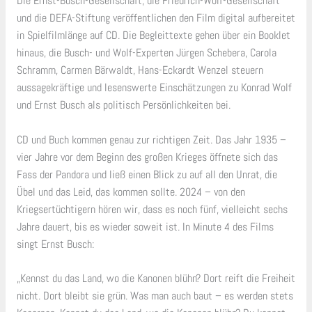
Die Ernst-Busch-Gesellschaft, die Friedrich-Wolf-Gesellschaft
und die DEFA-Stiftung veröffentlichen den Film digital aufbereitet
in Spielfilmlänge auf CD. Die Begleittexte gehen über ein Booklet
hinaus, die Busch- und Wolf-Experten Jürgen Schebera, Carola
Schramm, Carmen Bärwaldt, Hans-Eckardt Wenzel steuern
aussagekräftige und lesenswerte Einschätzungen zu Konrad Wolf
und Ernst Busch als politisch Persönlichkeiten bei.
CD und Buch kommen genau zur richtigen Zeit. Das Jahr 1935 –
vier Jahre vor dem Beginn des großen Krieges öffnete sich das
Fass der Pandora und ließ einen Blick zu auf all den Unrat, die
Übel und das Leid, das kommen sollte. 2024 – von den
Kriegsertüchtigern hören wir, dass es noch fünf, vielleicht sechs
Jahre dauert, bis es wieder soweit ist. In Minute 4 des Films
singt Ernst Busch:
„Kennst du das Land, wo die Kanonen blühn? Dort reift die Freiheit
nicht. Dort bleibt sie grün. Was man auch baut – es werden stets