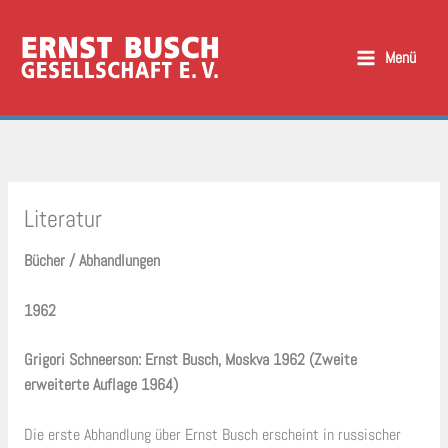
Zum
Inhalt
Menü
springen
Literatur
Bücher / Abhandlungen
1962
Grigori Schneerson: Ernst Busch, Moskva 1962 (Zweite
erweiterte Auflage 1964)
Die erste Abhandlung über Ernst Busch erscheint in russischer