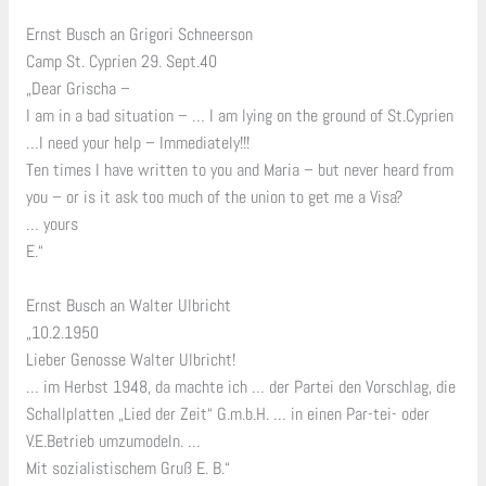
Ernst Busch an Grigori Schneerson
Camp St. Cyprien 29. Sept.40
„Dear Grischa –
I am in a bad situation – … I am lying on the ground of St.Cyprien
…I need your help – Immediately!!!
Ten times I have written to you and Maria – but never heard from
you – or is it ask too much of the union to get me a Visa?
… yours
E.“
Ernst Busch an Walter Ulbricht
„10.2.1950
Lieber Genosse Walter Ulbricht!
… im Herbst 1948, da machte ich … der Partei den Vorschlag, die
Schallplatten „Lied der Zeit“ G.m.b.H. … in einen Par-tei- oder
V.E.Betrieb umzumodeln. …
Mit sozialistischem Gruß E. B.“