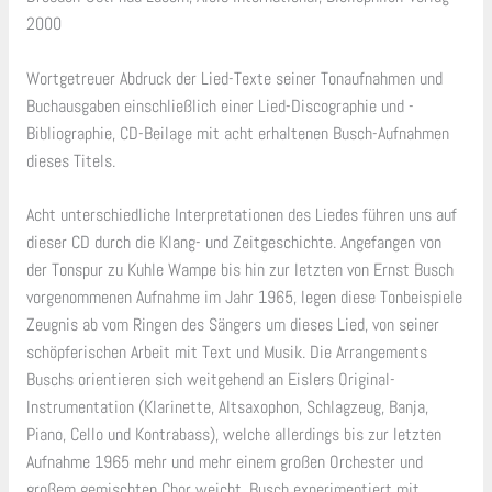
2000
Wortgetreuer Abdruck der Lied-Texte seiner Tonaufnahmen und
Buchausgaben einschließlich einer Lied-Discographie und -
Bibliographie, CD-Beilage mit acht erhaltenen Busch-Aufnahmen
dieses Titels.
Acht unterschiedliche Interpretationen des Liedes führen uns auf
dieser CD durch die Klang- und Zeitgeschichte. Angefangen von
der Tonspur zu Kuhle Wampe bis hin zur letzten von Ernst Busch
vorgenommenen Aufnahme im Jahr 1965, legen diese Tonbeispiele
Zeugnis ab vom Ringen des Sängers um dieses Lied, von seiner
schöpferischen Arbeit mit Text und Musik. Die Arrangements
Buschs orientieren sich weitgehend an Eislers Original-
Instrumentation (Klarinette, Altsaxophon, Schlagzeug, Banja,
Piano, Cello und Kontrabass), welche allerdings bis zur letzten
Aufnahme 1965 mehr und mehr einem großen Orchester und
großem gemischten Chor weicht. Busch experimentiert mit