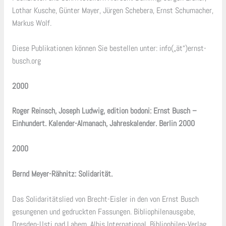
Lothar Kusche, Günter Mayer, Jürgen Schebera, Ernst Schumacher,
Markus Wolf.
Diese Publikationen können Sie bestellen unter: info(„ät“)ernst-
busch.org
2000
Roger Reinsch, Joseph Ludwig, edition bodoni: Ernst Busch –
Einhundert. Kalender-Almanach, Jahreskalender. Berlin 2000
2000
Bernd Meyer-Rähnitz: Solidarität.
Das Solidaritätslied von Brecht-Eisler in den von Ernst Busch
gesungenen und gedruckten Fassungen. Bibliophilenausgabe,
Dresden-Usti nad Labem, Albis International, Bibliophilen-Verlag