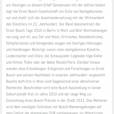
wir Heutigen zu diesem Erbe? Gemeinsam mit der edition bodoni
legt die Ernst Busch-Gesellschaft ein Echo von Nachgeborenen
vor und stellt sich der Auseinandersetzung mit der Wirksamkeit
des Künstlers im 21. Jahrhundert. Der Band dokumentiert die
Ernst Busch Tage 2010 in Berlin in Wort und Bild. Wortmeldungen
von jung und alt, aus Ost und West, Kritisches, Nachdenkliches,
Kämpferisches und Anregendes zeugen von heutigen Haltungen
und Handlungen. Beteiligt waren viele nachgeborene Künstler,
Liedermacher und Chöre, die Schauspieler-Legenden Inge Keller
und Hilmar Thate oder der Maler Ronald Paris. Darüber hinaus
werden neue Erkundungen, Ereignisse und Forschungen zu Ernst
Busch und seinem Nachleben in unserem Jahrhundert vorgestellt.
Buschs Auftritte in Wien sind Gegenstand einer detaillierten
Recherche. Beschrieben wird eine Busch-Ausstellung in seiner
Geburtsstadt Kiel im Jahre 2010 und der lange Weg zur
Entstehung eines Busch-Platzes in der Stadt 2011. Des Weiteren
wird dem wendigen Schicksal von Busch-Namensgebungen auf
dem Gebiet der ehemaligen DDR nachgegangen: im öffentlichen