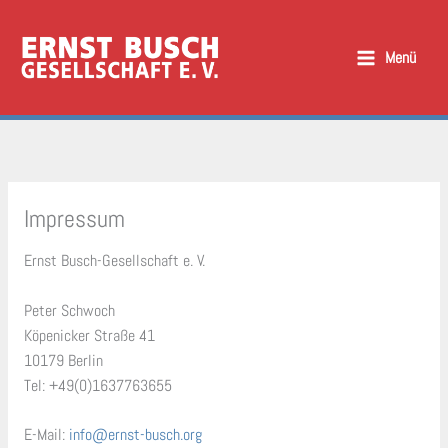
Zum
Inhalt
Menü
springen
Impressum
Ernst Busch-Gesellschaft e. V.
Peter Schwoch
Köpenicker Straße 41
10179 Berlin
Tel: +49(0)1637763655
E-Mail:
info@ernst-busch.org